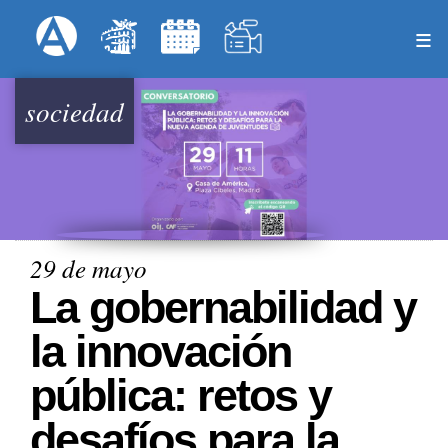
Pasar
Formulari
Menú Superior
al
contenido
principal
sociedad
29 de mayo
La gobernabilidad y
la innovación
pública: retos y
desafíos para la