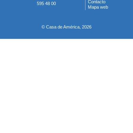
del
Contacto
595 48 00
Mapa web
pie
© Casa de América, 2026