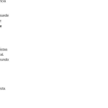
ncia
 puede
e
de
istas
al.
 mundo
ista