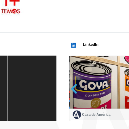
LinkedIn
Casa de América
Casa de América
1 mes