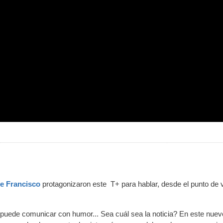
de Francisco
protagonizaron este T+ para hablar, desde el punto de v
uede comunicar con humor... Sea cuál sea la noticia? En este nue