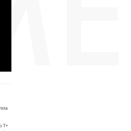
ista
vo T+