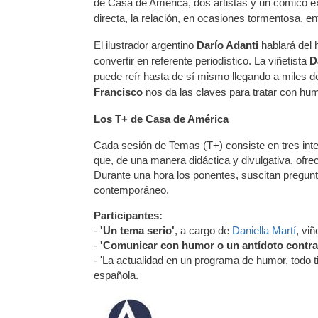
de Casa de América, dos artistas y un cómico e
directa, la relación, en ocasiones tormentosa, 
El ilustrador argentino
Darío Adanti
hablará del 
convertir en referente periodístico. La viñetista
D
puede reír hasta de sí mismo llegando a miles 
Francisco
nos da las claves para tratar con hum
Los T+ de Casa de América
Cada sesión de Temas (T+) consiste en tres int
que, de una manera didáctica y divulgativa, ofrec
Durante una hora los ponentes, suscitan pregun
contemporáneo.
Participantes:
-
'Un tema serio'
, a cargo de
Daniella Martí
, vi
-
'Comunicar con humor o un antídoto contra 
- 'La actualidad en un programa de humor, todo t
española.