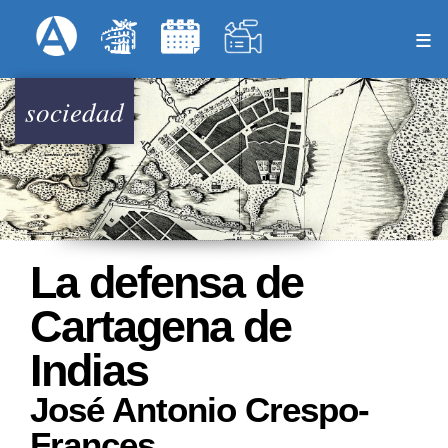
Pasar
Formulari
Menú Superior
al
contenido
principal
sociedad
La defensa de
Cartagena de
Indias
José Antonio Crespo-
Frances