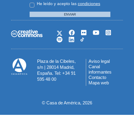
He leído y acepto las
condiciones
ENVIAR
Plaza de la Cibeles,
Aviso legal
Menú
Canal
s/n | 28014 Madrid,
informantes
España. Tel: +34 91
del
Contacto
595 48 00
Mapa web
pie
© Casa de América, 2026