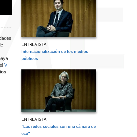
idades
ENTREVISTA
de
Internacionalización de los medios
haya
públicos
 el
V
ios
ENTREVISTA
"Las redes sociales son una cámara de
eco"