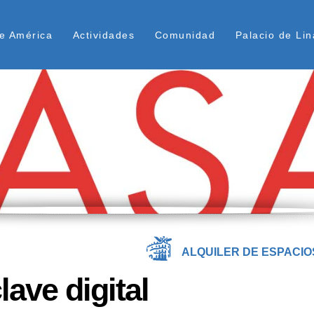
Pasar
ú Superior
al
e América
Actividades
Comunidad
Palacio de Lin
contenido
principal
ALQUILER DE ESPACIO
ave digital