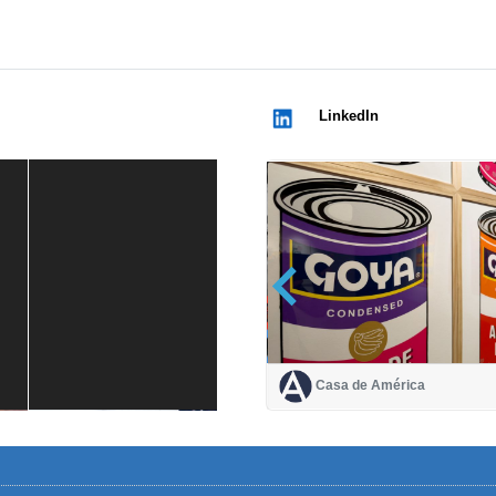
LinkedIn
Casa de América
Casa de América
1 mes