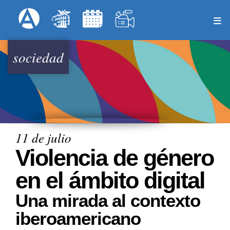
Pasar
Formulari
Menú Superior
al
contenido
principal
sociedad
11 de julio
Violencia de género
en el ámbito digital
Una mirada al contexto
iberoamericano