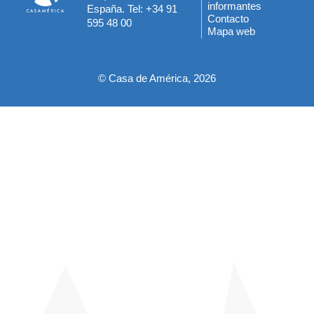
informantes
España. Tel: +34 91
del
Contacto
595 48 00
Mapa web
pie
© Casa de América, 2026