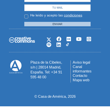
He leído y acepto las
condiciones
ENVIAR
Plaza de la Cibeles,
Aviso legal
Menú
Canal
s/n | 28014 Madrid,
informantes
España. Tel: +34 91
del
Contacto
595 48 00
Mapa web
pie
© Casa de América, 2026