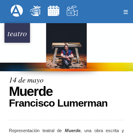
Pasar
Formulari
Menú Superior
al
contenido
principal
teatro
14 de mayo
Muerde
Francisco Lumerman
Representación teatral de
Muerde
, una obra escrita y