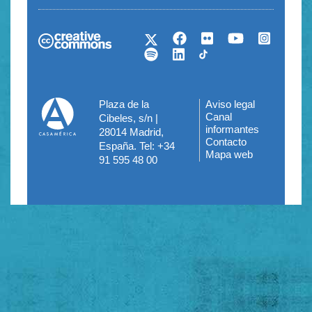
Plaza de la
Aviso legal
Menú
Canal
Cibeles, s/n |
informantes
28014 Madrid,
del
Contacto
España. Tel: +34
Mapa web
pie
91 595 48 00