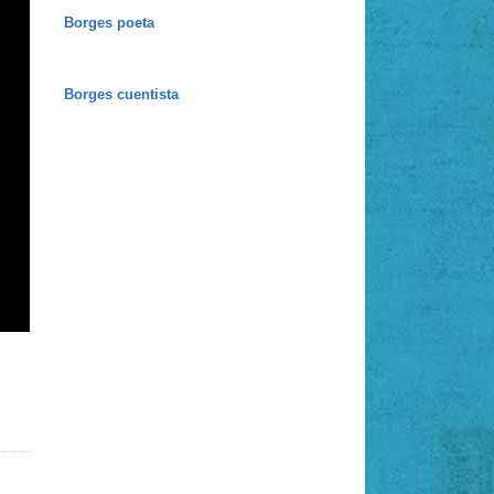
Borges poeta
Borges cuentista