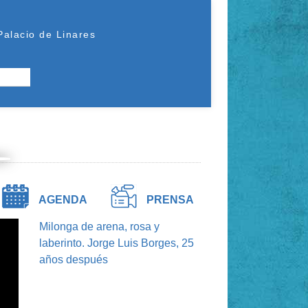
Palacio de Linares
riodebusqueda
apoyo
telefonica
AGENDA
PRENSA
Milonga de arena, rosa y
laberinto. Jorge Luis Borges, 25
años después