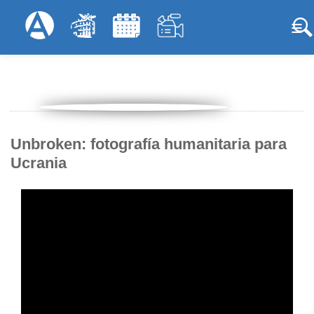
Pasar
Formulariodebus
Menú Superior
al
contenido
principal
Unbroken: fotografía humanitaria para
Ucrania