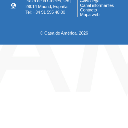
Plaza de la Cibeles, s/n |
Aviso legal
Menú
Canal informantes
28014 Madrid, España.
del
Contacto
Tel: +34 91 595 48 00
Mapa web
pie
© Casa de América, 2026