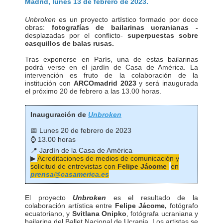
Madrid, lunes 13 de febrero de 2023.
Unbroken
es un proyecto artístico formado por doce
obras:
fotografías de bailarinas ucranianas -
desplazadas por el conflicto-
superpuestas sobre
casquillos de balas rusas.
Tras exponerse en París, una de estas bailarinas
podrá verse en el jardín de Casa de América. La
intervención es fruto de la colaboración de la
institución con
ARCOmadrid 2023
y será inaugurada
el próximo 20 de febrero a las 13.00 horas.
Inauguración de
Unbroken
📅 Lunes 20 de febrero de 2023
⌚ 13.00 horas
📍 Jardín de la Casa de América
▶
Acreditaciones de medios de comunicación y
solicitud de entrevistas con
Felipe Jácome
en
prensa@casamerica.es
El proyecto
Unbroken
es el resultado de la
colaboración artística entre
Felipe Jácome,
fotógrafo
ecuatoriano, y
Svitlana Onipko
, fotógrafa ucraniana y
bailarina del Ballet Nacional de Ucrania. Los artistas se