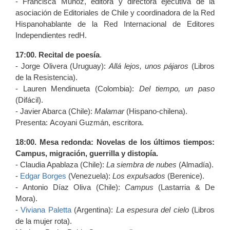
- Francisca Muñoz, editora y directora ejecutiva de la
asociación de Editoriales de Chile y coordinadora de la Red
Hispanohablante de la Red Internacional de Editores
Independientes redH.
17:00. Recital de poesía
.
- Jorge Olivera (Uruguay):
Allá lejos, unos pájaros
(Libros
de la Resistencia).
- Lauren Mendinueta (Colombia):
Del tiempo, un paso
(Difácil).
- Javier Abarca (Chile):
Malamar
(Hispano-chilena).
Presenta: Acoyani Guzmán, escritora.
18:00. Mesa redonda: Novelas de los últimos tiempos:
Campus, migración, guerrilla y distopía.
- Claudia Apablaza (Chile):
La siembra de nubes
(Almadía).
-
Edgar Borges
(Venezuela):
Los expulsados
(Berenice).
- Antonio Díaz Oliva (Chile):
Campus
(Lastarria & De
Mora).
-
Viviana Paletta
(Argentina):
La espesura del cielo
(Libros
de la mujer rota).