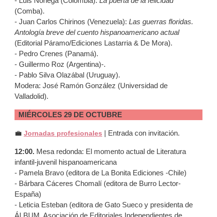
- Luis Noriega (Colombia):
La puerta de la felicidad
(Comba).
- Juan Carlos Chirinos (Venezuela):
Las guerras floridas.
Antología breve del cuento hispanoamericano actual
(Editorial Páramo/Ediciones Lastarria & De Mora).
- Pedro Crenes (Panamá).
- Guillermo Roz (Argentina)-.
- Pablo Silva Olazábal (Uruguay).
Modera: José Ramón González (Universidad de
Valladolid).
MIÉRCOLES 29 DE OCTUBRE
💼
| Entrada con invitación.
Jornadas profesionales
12:00.
Mesa redonda: El momento actual de Literatura
infantil-juvenil hispanoamericana
- Pamela Bravo (editora de La Bonita Ediciones -Chile)
- Bárbara Cáceres Chomalí (editora de Burro Lector-
España)
- Leticia Esteban (editora de Gato Sueco y presidenta de
ÁLBUM, Asociación de Editoriales Independientes de