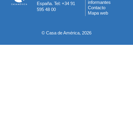
informantes
España. Tel: +34 91
del
Contacto
595 48 00
Mapa web
pie
© Casa de América, 2026