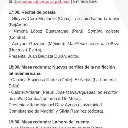
📖
| Entrada libre.
Jornadas abiertas al público
17:00. Recital de poesía
- Gleyvis Coro Montaner (Cuba):
La catedral de la mujer
(BajAmar).
- Ximena López Bustamante (Perú):
Sombra celeste
(Comba).
- Acoyani Guzmán (México):
Manifiesto sobre la belleza
(Huerga & Fierro).
Presenta: Juan Bautista Durán, editor.
18:00. Mesa redonda:
Nuevos perfiles de la no ficción
latinoamericana.
- Carolina Espinosa Cartes (Chile):
Exiliadas
(La Parcería
Edita).
- Gabriel Arriarán (Perú):
José María Arguedas: un escritor
de culto
(Comba/Lastarria & De Mora).
Presentan: Juan Manuel Díaz Ayuga (Universidad
Complutense de Madrid) y Silvia Ramírez (editora).
19:30. Mesa redonda: La hora del cuento.