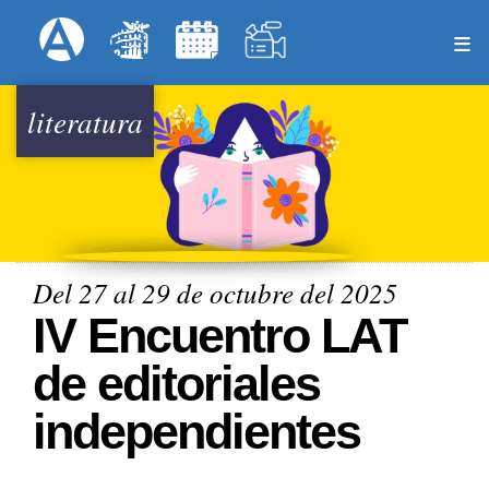
Pasar
Formulari
Menú Superior
al
contenido
principal
literatura
Del 27 al 29 de octubre del 2025
IV Encuentro LAT
de editoriales
independientes