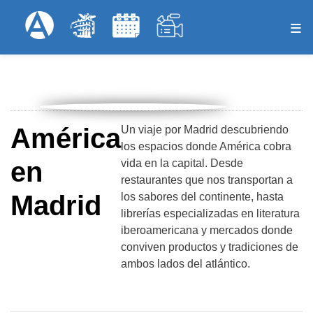
Pular
Formulari
Menú Superior
para
o
conteúdo
principal
América
Un viaje por Madrid descubriendo
los espacios donde América cobra
en
vida en la capital. Desde
restaurantes que nos transportan a
Madrid
los sabores del continente, hasta
librerías especializadas en literatura
iberoamericana y mercados donde
conviven productos y tradiciones de
ambos lados del atlántico.