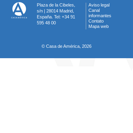
Plaza de la Cibeles,
Aviso legal
Menú
Canal
s/n | 28014 Madrid,
informantes
España. Tel: +34 91
del
Contato
595 48 00
Mapa web
pie
© Casa de América, 2026