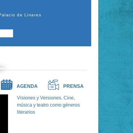
Palacio de Linares
riodebusqueda
apoyo
telefonica
AGENDA
PRENSA
Visiones y Versiones. Cine,
música y teatro como géneros
literarios