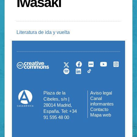
Iwasaki
Literatura de ida y vuelta
Plaza de la
Aviso legal
Menú
Canal
Cibeles, s/n |
informantes
28014 Madrid,
del
Contacto
España. Tel: +34
Mapa web
pie
91 595 48 00