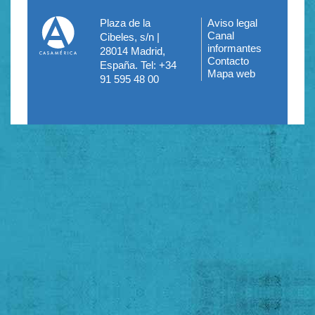
Plaza de la
Aviso legal
Menú
Canal
Cibeles, s/n |
informantes
28014 Madrid,
del
Contacto
España. Tel: +34
Mapa web
pie
91 595 48 00