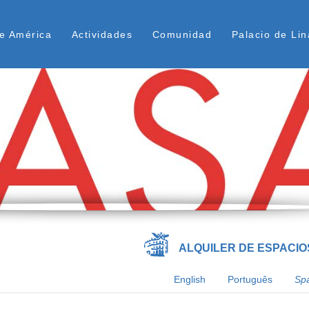
Pasar
ú Superior
al
e América
Actividades
Comunidad
Palacio de Lin
contenido
principal
ALQUILER DE ESPACIO
English
Português
Sp