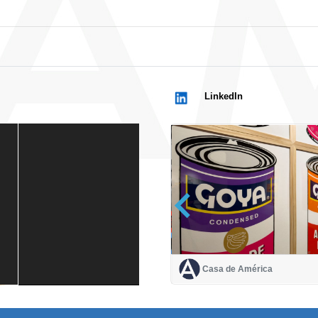
LinkedIn
Casa de América
Casa de América
1 mes