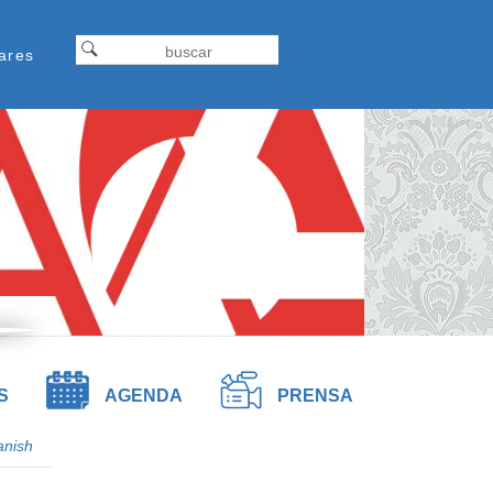
Formulariodebusqueda
ap
Buscar
ares
tel
S
AGENDA
PRENSA
anish