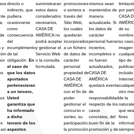
asos
directo o
suministraran
promociones
mismos sean
limitaci
indirecto, que
estos datos
o sorteos a
mantenidos de
por par
nte
pudiera
considerados
través del
manera
CASA D
a,
ocasionarse
necesarios,
Sitio Web,
actualizada. Si
AMÉRIC
como
CASA DE
los cuales
los datos de
de su
 de
consecuencia
AMÉRICA no
quedarán
carácter
nombre 
del
podrá aceptar
incorporados
personal fueran
su caso
s y
incumplimiento
y gestionar el
a un fichero
inciertos,
imagen
ción
de tal
Servicio Web
de datos de
incompletos o
cualqui
por
obligación.
En
o la consulta
carácter
no fueran
tipo de
el caso de
formulada.
personal
actualizados,
publicac
os
que los datos
propiedad de
CASA DE
incluido
aportados
CASA DE
AMÉRICA
Internet
pertenecieran
AMÉRICA
quedará exenta
cualqui
a un tercero,
con el fin de
de
otro me
us
Usted
poder
responsabilidad
de la
garantiza que
gestionar el
respecto de los
natural
ha informado
concurso o
casos
que sea
a dicho
sorteo, su
concretos, del
fines
es
tercero de los
participación,
buen fin de la
informa
 así
aspectos
la promoción
promoción y de
siempre