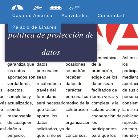
Pasar
Formulari
Menú Superior
al
Casa de América
Actividades
Comunidad
contenido
principal
Palacio de Linares
política de protección de
datos
,
3. Usted
4. Cuando los
5. En
La mecánica
Así mis
garantiza que
datos
ocasiones,
de la
los
los datos
personales
se podrán
promoción,
particip
aportados son
sean
recabar
exige que los
mediant
verdaderos,
recabados a
datos de
datos sean
aportac
as
exactos,
través del
carácter
facilitados de
de sus 
que
completos y
formulario,
personal con
forma veraz y
persona
avés
actualizados,
será necesario
motivo de la
completa, y la
consien
eb
siendo
que Usted
celebración
colaboración y
la utiliz
e
responsable
aporte, los
u
cooperación de
publicac
s
de cualquier
datos
organización
los
reprodu
así
daño o
solicitados, ya
de
participantes
en todo 
perjuicio,
que, si no se
concursos,
para que los
mundo y