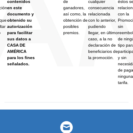
contenidos
de
cualquier
éstos s
ción
en este
ganadores,
consecuencia
relacio
documento y
así como, la
relacionada
con la
 que
obtenido su
obtención de
con lo anterior,
Promoci
tar
autorización
posibles
pudiendo
sin
o
para facilitar
premios.
llegar, en último
reembo
sus datos a
caso, a la no
de ning
CASA DE
declaración de
tipo par
AMÉRICA
beneficiarios de
particip
para los fines
la promoción.
y sin
señalados.
necesid
de paga
ninguna
tarifa.