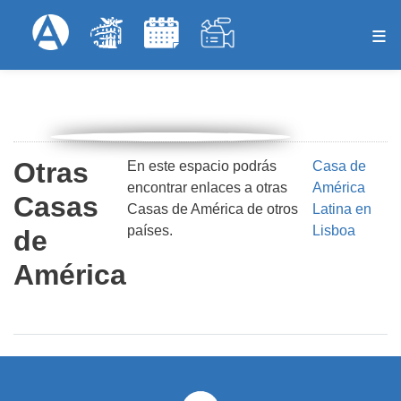
Pasar
Formulari
Menú Superior
al
contenido
principal
Otras
En este espacio podrás
Casa de
encontrar enlaces a otras
América
Casas
Casas de América de otros
Latina en
países.
Lisboa
de
América