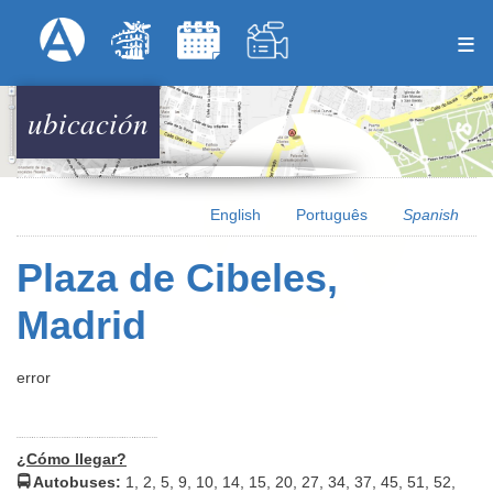
Pasar
Formulari
Menú Superior
al
contenido
principal
ubicación
English
Português
Spanish
Plaza de Cibeles,
Madrid
error
¿Cómo llegar?
🚍 Autobuses:
1, 2, 5, 9, 10, 14, 15, 20, 27, 34, 37, 45, 51, 52,