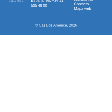
España. Tel: +34 91
del
Contacto
595 48 00
Mapa web
pie
© Casa de América, 2026