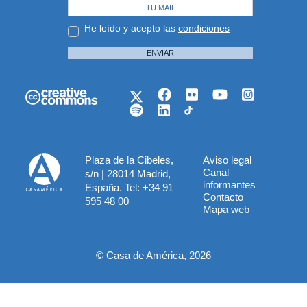
He leído y acepto las
condiciones
ENVIAR
Plaza de la Cibeles,
Aviso legal
Menú
Canal
s/n | 28014 Madrid,
informantes
España. Tel: +34 91
del
Contacto
595 48 00
Mapa web
pie
© Casa de América, 2026