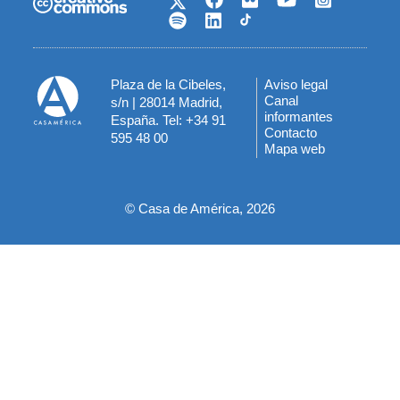
Plaza de la Cibeles,
Aviso legal
Menú
Canal
s/n | 28014 Madrid,
informantes
España. Tel: +34 91
del
Contacto
595 48 00
Mapa web
pie
© Casa de América, 2026