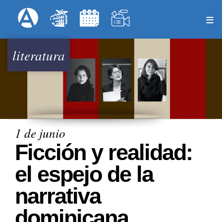
Pasar
Formulari
Menú Superior
al
contenido
principal
literatura
1 de junio
Ficción y realidad:
el espejo de la
narrativa
dominicana