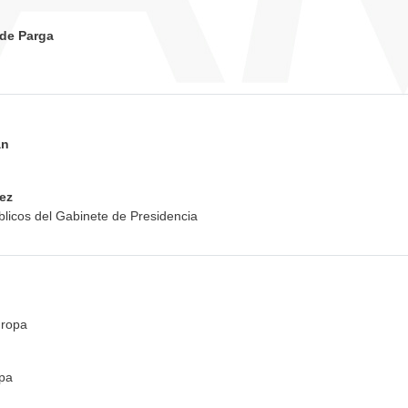
 de Parga
án
ez
blicos del Gabinete de Presidencia
uropa
pa