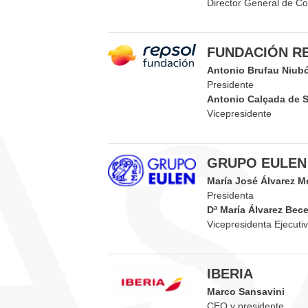
Director General de Co
FUNDACIÓN R
Antonio Brufau Niub
Presidente
Antonio Calçada de 
Vicepresidente
GRUPO EULEN
María José Álvarez M
Presidenta
Dª María Álvarez Becer
Vicepresidenta Ejecuti
IBERIA
Marco Sansavini
CEO y presidente