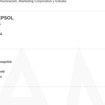
municación, Marketing Corporativo y Estudio
EPSOL
ó
Sá
ezquíriz
ril
va