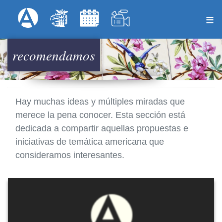
Pasar
Formulari
Menú Superior
al
contenido
principal
recomendamos
Hay muchas ideas y múltiples miradas que
merece la pena conocer. Esta sección está
dedicada a compartir aquellas propuestas e
iniciativas de temática americana que
consideramos interesantes.