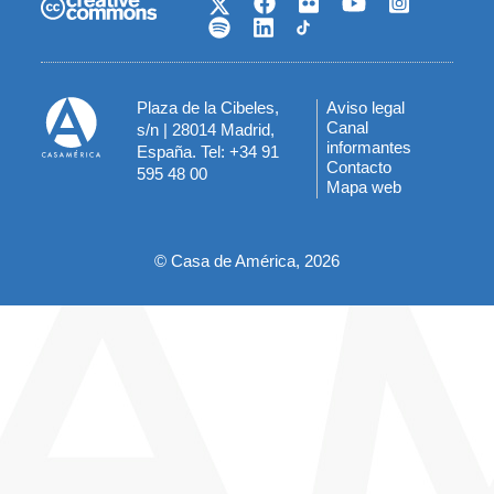
Plaza de la Cibeles,
Aviso legal
Menú
Canal
s/n | 28014 Madrid,
informantes
España. Tel: +34 91
del
Contacto
595 48 00
Mapa web
pie
© Casa de América, 2026