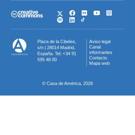
Plaza de la Cibeles,
Aviso legal
Menú
Canal
s/n | 28014 Madrid,
informantes
España. Tel: +34 91
del
Contacto
595 48 00
Mapa web
pie
© Casa de América, 2026