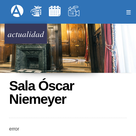
Pasar
Formulari
Menú Superior
al
contenido
principal
actualidad
Sala Óscar
Niemeyer
error