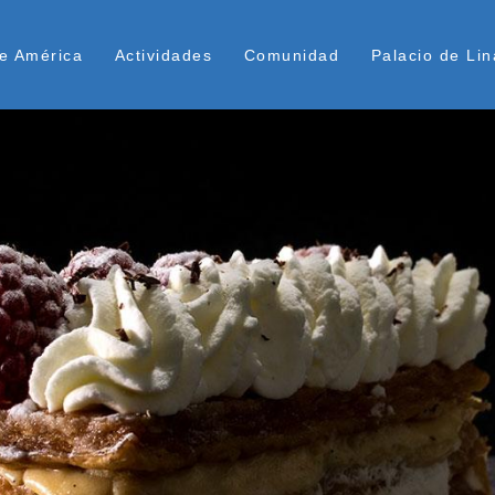
Pasar
ú Superior
al
e América
Actividades
Comunidad
Palacio de Lin
contenido
principal