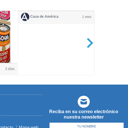
Casa de América
1 mes
Casa de Amé
3 días
Reciba en su correo electrónico
nuestra newsletter
ontacto
Mapa web