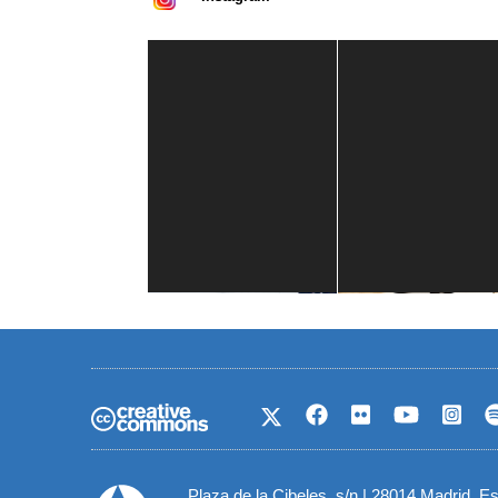
Casa de América
1 mes
Plaza de la Cibeles, s/n | 28014 Madrid, E