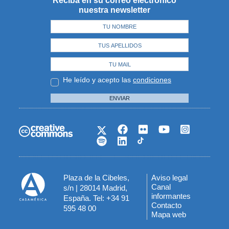
Reciba en su correo electrónico
nuestra newsletter
He leído y acepto las
condiciones
ENVIAR
Plaza de la Cibeles,
Aviso legal
Menú
Canal
s/n | 28014 Madrid,
informantes
España. Tel: +34 91
del
Contacto
595 48 00
Mapa web
pie