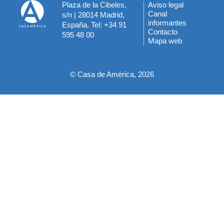
Plaza de la Cibeles,
Aviso legal
Menú
Canal
s/n | 28014 Madrid,
informantes
España. Tel: +34 91
del
Contacto
595 48 00
Mapa web
pie
© Casa de América, 2026