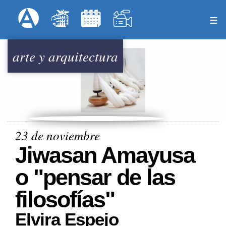
Pasar
Formulari
Menú Superior
al
contenido
principal
arte y arquitectura
23 de noviembre
Jiwasan Amayusa
o "pensar de las
filosofías"
Elvira Espejo