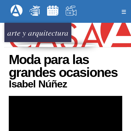
Pasar
Formulari
Menú Superior
al
contenido
principal
arte y arquitectura
Moda para las
grandes ocasiones
Isabel Núñez