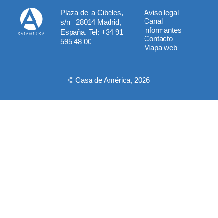
Plaza de la Cibeles,
Aviso legal
Menú
Canal
s/n | 28014 Madrid,
informantes
España. Tel: +34 91
del
Contacto
595 48 00
Mapa web
pie
© Casa de América, 2026