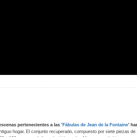
escenas pertenecientes a las '
Fábulas de Jean de la Fontaine
' ha
tiguo hogar. El conjunto recuperado, compuesto por siete piezas de