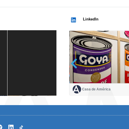
LinkedIn
Casa de América
Casa de América
1 mes