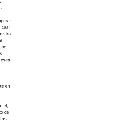
a
s
uperar
 casi
gistro
os
lobo
as
ueses
te en
ntel,
to de
 los