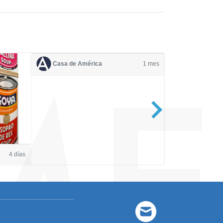
Casa de América
1 mes
Casa de Amé
4 días