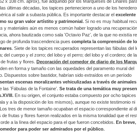
52 x 108 cm. aprox), fue adquirido por los Marqueses de Linares par
 las últimas décadas, los tapices pertenecieron a uno de los heredero
ica al salir a subasta pública. Es importante destacar el
excelente
mo su gran valor artístito y patrimonial.
Si no es muy habitual rec
iezas y materiales aún es menos común haber logrado una recuperación
ncia, ahora bautizada como sala 'Octavio Paz', de la que no existía re
azgo de profunda trascendencia pues
completa la comprensión de l
inares
. Siete de los tapices recuperados representan las fábulas del 
; del cuerpo y el zorro; del lobo y el perro; del lobo y el cordero; de l
de frutas y flores.
Decoración del comedor de diario de los Marq
den en forma y tamaño con las oquedades del paramento mural del
io. Dispuestos sobre bastidor, habrían sido extraídos en un período
sentan escenas moralizantes vehiculizadas a través de animales
e las 'Fábulas de la Fontaine'.
Se trata de una temática muy presen
.XVIII.
En su origen, el conjunto estaba compuesto por ocho tapices
la y a la disposición de los mismos), aunque no existe testimonio ni
Los tres de menor tamaño ocupaban el espacio correspondiente al di
e frutas y flores fueron realizados en la misma tonalidad que el res
orde a la línea del espacio para el que fueron concebidos.
En breve,
 comedor para poder ser admirados por el público.