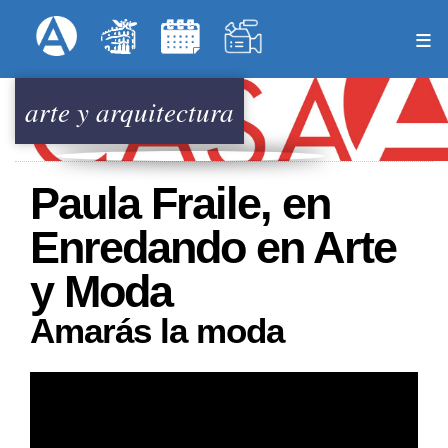
Pasar
Formulari
Menú Superior
al
contenido
principal
arte y arquitectura
Paula Fraile, en
Enredando en Arte
y Moda
Amarás la moda