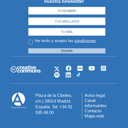
nuestra newsletter
He leído y acepto las
condiciones
ENVIAR
Plaza de la Cibeles,
Aviso legal
Menú
Canal
s/n | 28014 Madrid,
informantes
España. Tel: +34 91
del
Contacto
595 48 00
Mapa web
pie