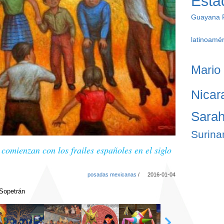
Esta
Guayana 
latinoamér
Mario 
Nicar
Sarah
Surin
comienzan con los frailes españoles en el siglo
posadas mexicanas
/
2016-01-04
 Sopetrán