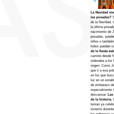
La Navidad me
las posadas?
S
de la Navidad, 
la última posa
nacimiento de J
posadas, puede 
niños o también
todos puedan ce
de la fiesta e
camino desde Na
ordenaba a los 
origen. Como Jo
que ir a esa pob
en los que busc
luz en un estab
de embarazo de 
especialmente 
descansar.
Las 
de la historia
, 
tenían ya celeb
invierno durant
los indígenas ce