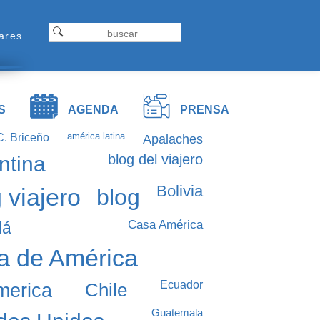
Formulariodebusqueda
ap
Buscar
ares
tel
S
AGENDA
PRENSA
américa latina
C. Briceño
Apalaches
blog del viajero
ntina
Bolivia
 viajero
blog
Casa América
dá
a de América
Ecuador
merica
Chile
Guatemala