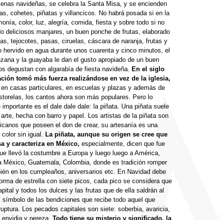
enas navideñas, se celebra la Santa Misa, y se encienden
as, cohetes, piñatas y villancicos. No habrá posada si en la
nía, color, luz, alegría, comida, fiesta y sobre todo si no
o deliciosos manjares, un buen ponche de frutas, elaborado
s, tejocotes, pasas, ciruelas, cáscara de naranja, frutas y
lo hervido en agua durante unos cuarenta y cinco minutos, el
zana y la guayaba le dan el gusto apropiado de un buen
s degustan con algarabía de fiesta navideña.
En el siglo
ración tomó más fuerza realizándose en vez de la iglesia,
 en casas particulares, en escuelas y plazas y además de
astorelas, los cantos ahora son más populares. Pero lo
importante es el dale dale dale: la piñata. Una piñata suele
arte, hecha con barro y papel. Los artistas de la piñata son
icanos que poseen el don de crear, su artesanía es una
 color sin igual.
La piñata, aunque su origen se cree que
sa y caracteriza en México,
especialmente, dicen que fue
ue llevó la costumbre a Europa y luego luego a América,
a México, Guatemala, Colombia, donde es tradición romper
ién en los cumpleaños, aniversarios etc. En Navidad debe
orma de estrella con siete picos, cada pico se considera que
ital y todos los dulces y las frutas que de ella saldrán al
l símbolo de las bendiciones que recibe todo aquel que
ruptura. Los pecados capitales son siete: soberbia, avaricia,
a, envidia y pereza.
Todo tiene su misterio y significado, la