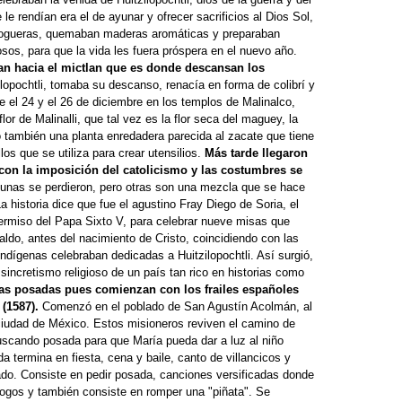
e le rendían era el de ayunar y ofrecer sacrificios al Dios Sol,
ogueras, quemaban maderas aromáticas y preparaban
osos, para que la vida les fuera próspera en el nuevo año.
n hacia el mictlan que es donde descansan los
lopochtli, tomaba su descanso, renacía en forma de colibrí y
e el 24 y el 26 de diciembre en los templos de Malinalco,
flor de Malinalli, que tal vez es la flor seca del maguey, la
 o también una planta enredadera parecida al zacate que tiene
llos que se utiliza para crear utensilios.
Más tarde llegaron
con la imposición del catolicismo y las costumbres se
gunas se perdieron, pero otras son una mezcla que se hace
 historia dice que fue el agustino Fray Diego de Soria, el
ermiso del Papa Sixto V, para celebrar nueve misas que
aldo, antes del nacimiento de Cristo, coincidiendo con las
indígenas celebraban dedicadas a Huitzilopochtli. Así surgió,
sincretismo religioso de un país tan rico en historias como
as posadas pues comienzan con los frailes españoles
 (1587).
Comenzó en el poblado de San Agustín Acolmán, al
ciudad de México. Estos misioneros reviven el camino de
scando posada para que María pueda dar a luz al niño
 termina en fiesta, cena y baile, canto de villancicos y
o. Consiste en pedir posada, canciones versificadas donde
logos y también consiste en romper una "piñata". Se