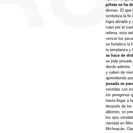
piñata se ha d
divinas. El que 
simboliza la fe
logra atinarle 
caen por el suel
rellena, esta d
vencer los peca
se fortalece la 
la templanza y l
se hace de dis
se pide posada 
desde adentro. 
y saben de mem
aprendiendo par
posada se par
vestidas con los
los peregrinos 
hasta llegar a 
después de los 
alboroto, se pr
los ojos vendad
navidad en Méxi
Michoacán, Oaxa