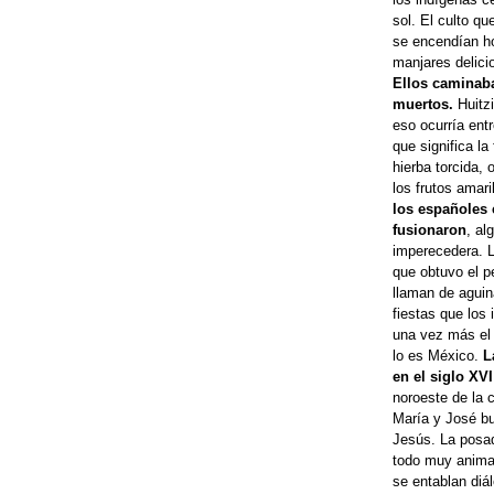
sol. El culto qu
se encendían h
manjares delici
Ellos caminaba
muertos.
Huitzi
eso ocurría entr
que significa la 
hierba torcida,
los frutos amari
los españoles 
fusionaron
, al
imperecedera. La
que obtuvo el p
llaman de aguin
fiestas que los 
una vez más el 
lo es México.
L
en el siglo XVI
noroeste de la 
María y José bu
Jesús. La posada
todo muy animad
se entablan diá