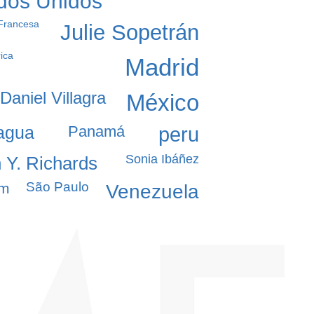
dos Unidos
Francesa
Julie Sopetrán
ica
Madrid
Daniel Villagra
México
Panamá
agua
peru
Sonia Ibáñez
 Y. Richards
São Paulo
am
Venezuela