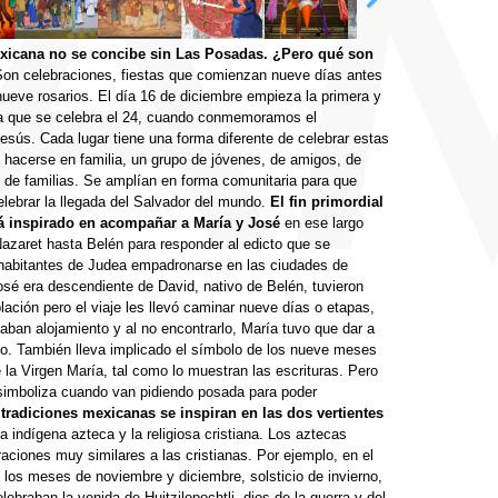
xicana no se concibe sin Las Posadas. ¿Pero qué son
on celebraciones, fiestas que comienzan nueve días antes
nueve rosarios. El día 16 de diciembre empieza la primera y
da que se celebra el 24, cuando conmemoramos el
esús. Cada lugar tiene una forma diferente de celebrar estas
hacerse en familia, un grupo de jóvenes, de amigos, de
 de familias. Se amplían en forma comunitaria para que
lebrar la llegada del Salvador del mundo.
El fin primordial
stá inspirado en acompañar a María y José
en ese largo
zaret hasta Belén para responder al edicto que se
habitantes de Judea empadronarse en las ciudades de
sé era descendiente de David, nativo de Belén, tuvieron
lación pero el viaje les llevó caminar nueve días o etapas,
aban alojamiento y al no encontrarlo, María tuvo que dar a
lo. También lleva implicado el símbolo de los nueve meses
la Virgen María, tal como lo muestran las escrituras. Pero
simboliza cuando van pidiendo posada para poder
tradiciones mexicanas se inspiran en las dos vertientes
la indígena azteca y la religiosa cristiana. Los aztecas
raciones muy similares a las cristianas. Por ejemplo, en el
e los meses de noviembre y diciembre, solsticio de invierno,
lebraban la venida de Huitzilopochtli, dios de la guerra y del