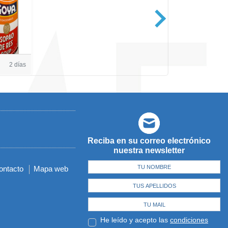
Casa de Amé
2 días
Reciba en su correo electrónico
nuestra newsletter
ontacto
Mapa web
He leído y acepto las
condiciones