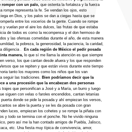
e romper con un palo,
que ostenta la fortaleza y la fuerza
la rompe representa la fe. Se vendan los ojos, esto
 ciega en Dios, y los palos se dan a ciegas hasta que se
y romperla entre los voceríos de la gente. Cuando se rompe
o y vuelan por el aire los dulces, las frutas de que estaba
elicia de todos es como la recompensa y el don hermoso de
dos y las ofensas cometidas durante el año, de esta manera
humildad, la pobreza, la generosidad, la paciencia, la caridad,
a diligencia .
En cada región de México el pedir posada
tinta manera,
lo que sí me llama la atención es que siempre
en verso, los que cantan desde afuera y los que responden
Versos que se repiten y que están vivos durante este tiempo
oria tanto los mayores como los niños que los van
a seguir las tradiciones.
Bien podríamos decir que la
ece a una procesión que la encabezan dos personas
 trajes que personifican a José y a María, un burro y luego
que siguen con velas o faroles encendidos, cantan letanías
la puerta donde se pide la posada y ahí empiezan los versos,
cantos se abre la puerta y se les da posada con gran
enden luces, empiezan los cohetes y se rompe la piñata con
os y todo se termina con el ponche. No he vivido ninguna
co, pero así me la han contado amigos de Puebla, Jalisco,
ca, etc. Una fiesta muy típica de convivencia, amor,