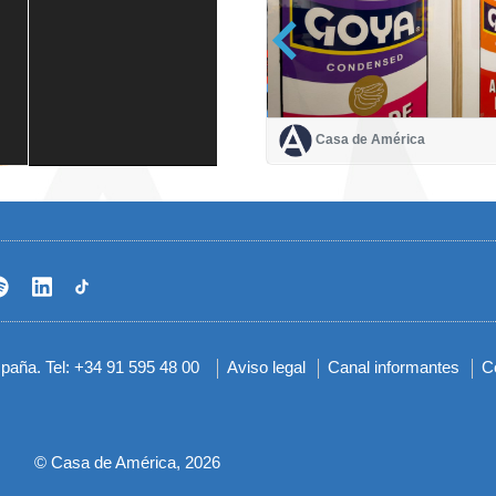
Casa de América
Casa de América
1 mes
spaña. Tel: +34 91 595 48 00
Aviso legal
Canal informantes
C
Menú
del
pie
© Casa de América, 2026