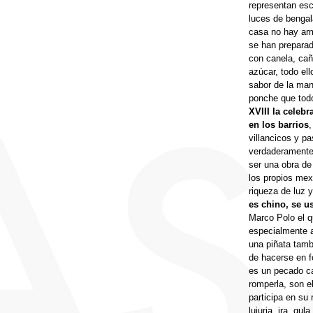
representan esc
luces de bengal
casa no hay armo
se han preparad
con canela, caña
azúcar, todo el
sabor de la man
ponche que todo
XVIII la celeb
en los barrios
,
villancicos y p
verdaderamente 
ser una obra de 
los propios mex
riqueza de luz y
es chino, se u
Marco Polo el q
especialmente 
una piñata tamb
de hacerse en f
es un pecado cap
romperla, son e
participa en su 
lujuria, ira, gul