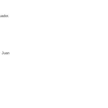
uador.
y Juan