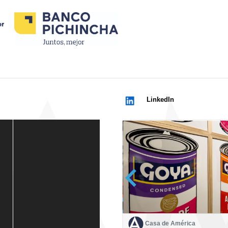
LinkedIn
Casa de América
Casa de América
1 mes