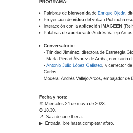
PROGRAMA:
Palabras de
bienvenida
de
Enrique Ojeda
, d
Proyección de
vídeo
del volcán Pichincha esc
Interacción con la
aplicación IMAGEEN
(Reli
Palabras de
apertura
de Andrés Vallejo Arco
Conversatorio:
- Trinidad Jiménez, directora de Estrategia Gl
- María Piedad Álvarez de Arriba, comisaria d
-
Antonio Julio López Galisteo
, vicerrector 
Carlos.
Modera: Andrés Vallejo Arcos, embajador de
Fecha y hora:
📅 Miércoles 24 de mayo de 2023.
⌚ 18.30.
📍 Sala de cine Iberia.
▶ Entrada libre hasta completar aforo.