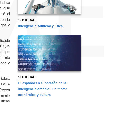
dad se
va que
bió el
con la
SOCIEDAD
sgos y
Inteligencia Artificial y Ética
ficado
IX, la
as que
un reto
uada y
.
SOCIEDAD
tales.
El español en el corazón de la
 La IA
inteligencia artificial: un motor
frecen
económico y cultural
reveló
íticas