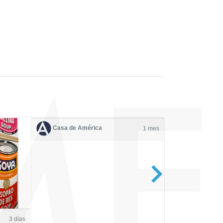
Casa de América
1 mes
Casa de Amé
3 días