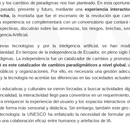
nes y los cambios de paradigmas nos han planteado. En esta oportuni
 pasado, presente y futuro, mediante una
experiencia interacti
incha
, la montaña que fue el escenario de la revolución que cam
ta experiencia se complementará con un conversatorio que contará 
rspectivas, discutirán sobre las amenazas, los riesgos, brechas, se
ncia Artificial.
 tecnologías y por la inteligencia artificial, se han modi
ianidad. En tiempos de la independencia de Ecuador, en pleno siglo X
adigmas. La independencia fue un catalizador de cambios y promes
IA es este catalizador de cambios paradigmáticos a nivel global
, 
 públicos y organizaciones. Por ello, es necesaria una gestión adec
r y la tecnología no acentúe las diferencias en las sociedades actuales
s educativas y culturales se vieron forzadas a buscar actividades digi
ialidad, la interactividad llegó para convertirse en un requerimiento.
ra enriquecer la experiencia del usuario y los espacios interactivos o
 de forma más sensorial y didáctica. Sin embargo, también este giro 
 tecnología: la UNESCO ha enfatizado la necesidad de formular pol
n una colaboración eficaz entre humanos y artefactos de IA.