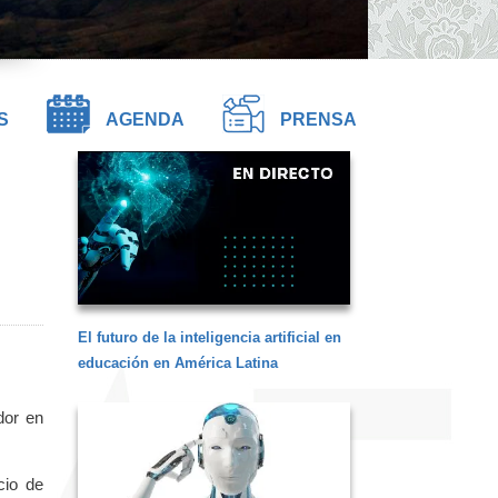
S
AGENDA
PRENSA
El futuro de la inteligencia artificial en
educación en América Latina
dor en
cio de