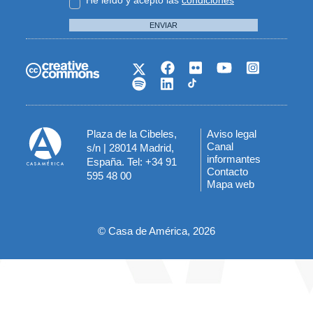
ENVIAR
Plaza de la Cibeles,
Aviso legal
Menú
Canal
s/n | 28014 Madrid,
informantes
España. Tel: +34 91
del
Contacto
595 48 00
Mapa web
pie
© Casa de América, 2026