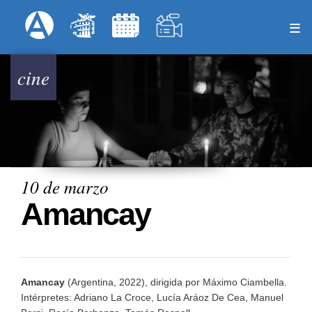
Pasar
Formulari
Menú Superior
al
contenido
principal
cine
10 de marzo
Amancay
Amancay
(Argentina, 2022), dirigida por Máximo Ciambella.
Intérpretes: Adriano La Croce, Lucía Aráoz De Cea, Manuel