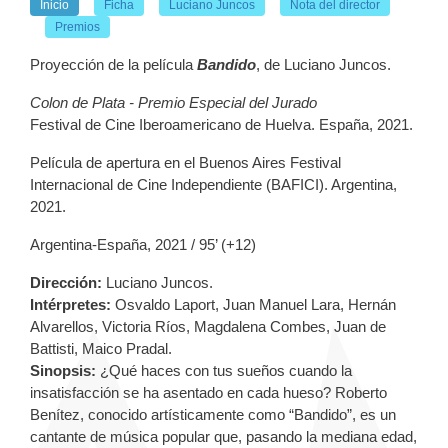
Inicio
Ficha
Luciano Juncos
Nota del director
Premios
Proyección de la película
Bandido
, de
Luciano Juncos.
Colon de Plata - Premio Especial del Jurado
Festival de Cine Iberoamericano de Huelva. España, 2021.
Película de apertura en el Buenos Aires Festival
Internacional de Cine Independiente (BAFICI). Argentina,
2021.
Argentina-España, 2021 /
95’ (+12)
Dirección:
Luciano Juncos.
Intérpretes:
Osvaldo Laport, Juan Manuel Lara, Hernán
Alvarellos, Victoria Ríos, Magdalena Combes, Juan de
Battisti, Maico Pradal.
Sinopsis:
¿Qué haces con tus sueños cuando la
insatisfacción se ha asentado en cada hueso? Roberto
Benítez, conocido artísticamente como “Bandido”, es un
cantante de música popular que, pasando la mediana edad,