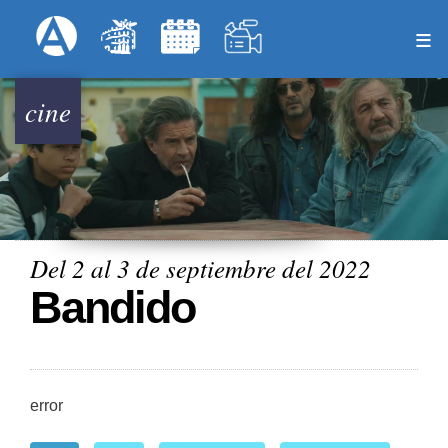
Pasar
Formulari
Menú Superior
al
contenido
principal
cine
Del 2 al 3 de septiembre del 2022
Bandido
error