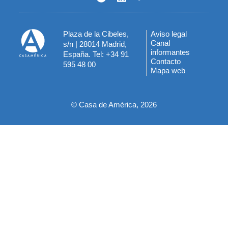
Plaza de la Cibeles,
Aviso legal
Menú
Canal
s/n | 28014 Madrid,
informantes
España. Tel: +34 91
del
Contacto
595 48 00
Mapa web
pie
© Casa de América, 2026