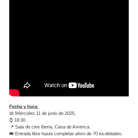
Fecha y hora:
📅 Miércoles 11 de junio de 2025.
⌚️ 18:30.
📍 Sala de cine Iberia, Casa de América.
🎟️ Entrada libre hasta completar aforo de 70 localidades.