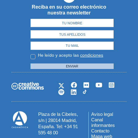
Reciba en su correo electrónico
nuestra newsletter
He leído y acepto las
condiciones
ENVIAR
Plaza de la Cibeles,
Aviso legal
Menú
Canal
s/n | 28014 Madrid,
informantes
España. Tel: +34 91
del
Contacto
595 48 00
Mapa web