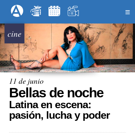
Pasar
Formulari
Menú Superior
al
contenido
principal
cine
11 de junio
Bellas de noche
Latina en escena:
pasión, lucha y poder