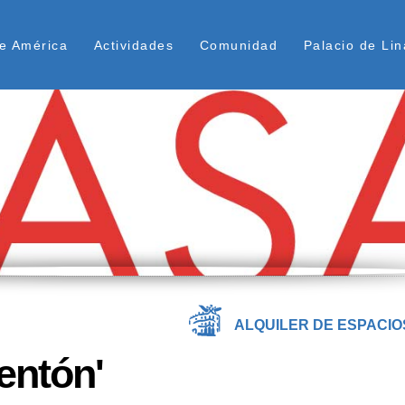
Pasar
ú Superior
al
e América
Actividades
Comunidad
Palacio de Lin
contenido
principal
ALQUILER DE ESPACIO
entón'