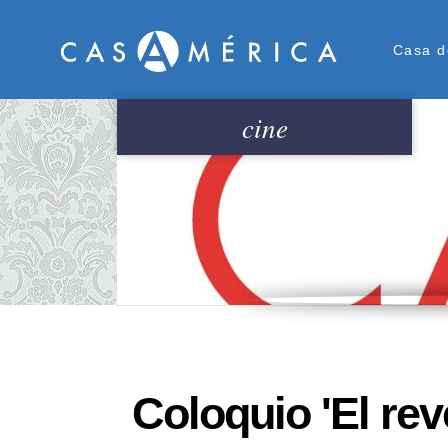
Men
Casa d
cine
Coloquio 'El rev