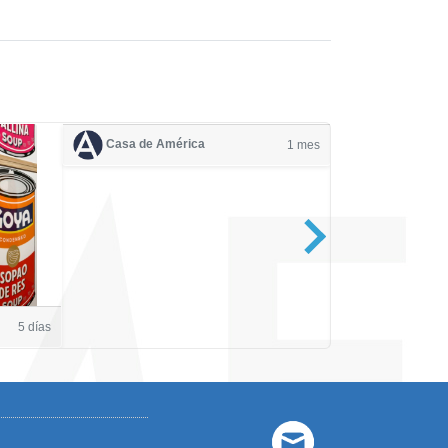
Casa de América
1 mes
Casa de Amé
5 días