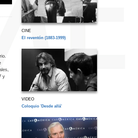
CINE
El reventón (1883-1999)
io.
e
ales,
7 y
VIDEO
Coloquio 'Desde allá'