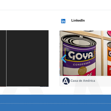
LinkedIn
Casa de América
Casa de América
1 mes