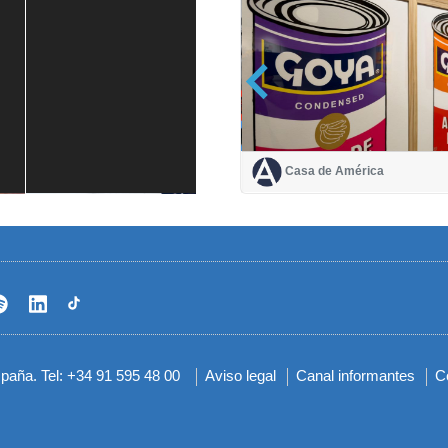
Casa de América
Casa de América
1 mes
spaña. Tel: +34 91 595 48 00
Aviso legal
Canal informantes
C
Menú
del