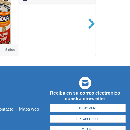
Casa de Amé
5 días
Reciba en su correo electrónico
nuestra newsletter
ontacto
Mapa web