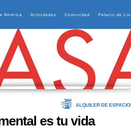
Pasar
ú Superior
al
e América
Actividades
Comunidad
Palacio de Lin
contenido
principal
ALQUILER DE ESPACIO
ental es tu vida