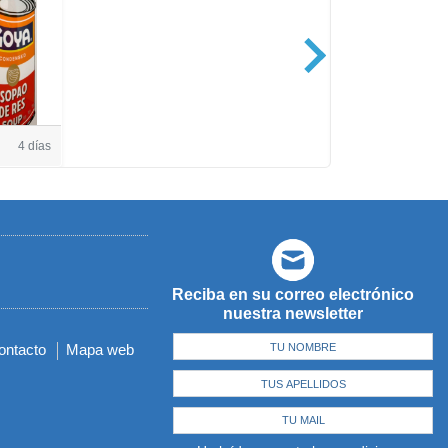
Casa de Amé
4 días
Reciba en su correo electrónico
nuestra newsletter
ontacto
Mapa web