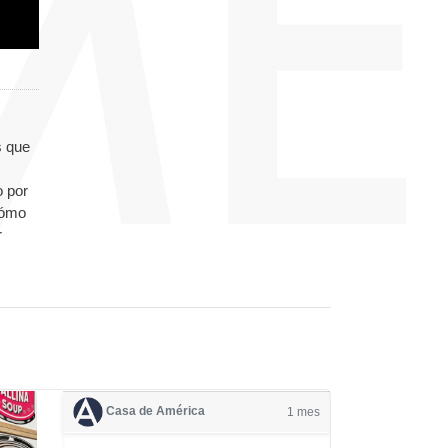
s que
o por
Cómo
r
Casa de América
1 mes