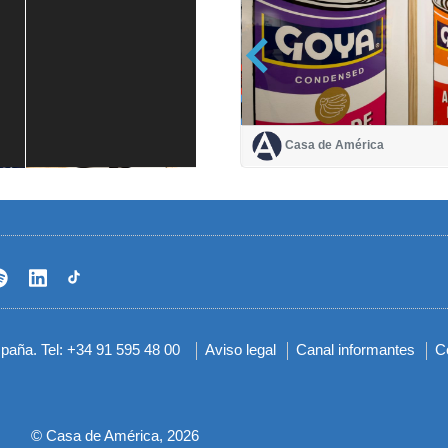
Casa de América
Casa de América
1 mes
spaña. Tel: +34 91 595 48 00
Aviso legal
Canal informantes
C
Menú
del
pie
© Casa de América, 2026