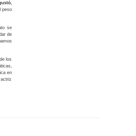
gustó,
l peso
ato se
dar de
ábamos
de los
ticas,
ica en
actriz