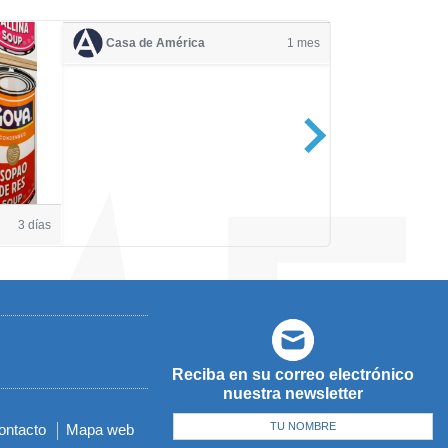
Casa de América
1 mes
Casa de Amé
3 días
Reciba en su correo electrónico
nuestra newsletter
ontacto
Mapa web