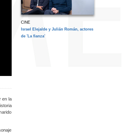
CINE
Israel Elejalde y Julián Román, actores
de 'La fianza'
r en la
istoria
marido
sonaje