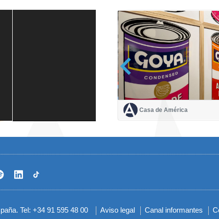
Casa de América
Casa de América
1 mes
spaña. Tel: +34 91 595 48 00
Aviso legal
Canal informantes
C
Menú