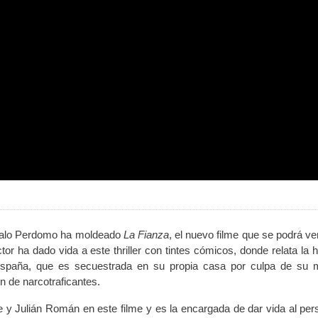
nzalo Perdomo ha moldeado
La Fianza
, el nuevo filme que se podrá ve
tor ha dado vida a este thriller con tintes cómicos, donde relata la h
España, que es secuestrada en su propia casa por culpa de su 
n de narcotraficantes.
de y Julián Román en este filme y es la encargada de dar vida al per