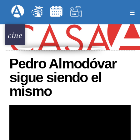
Pasar
Formulari
Menú Superior
al
contenido
principal
cine
Pedro Almodóvar
sigue siendo el
mismo