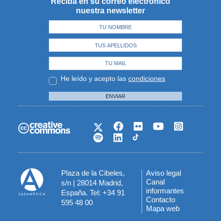
Reciba en su correo electrónico
nuestra newsletter
He leído y acepto las
condiciones
ENVIAR
Plaza de la Cibeles,
Aviso legal
Menú
Canal
s/n | 28014 Madrid,
informantes
España. Tel: +34 91
del
Contacto
595 48 00
Mapa web
pie