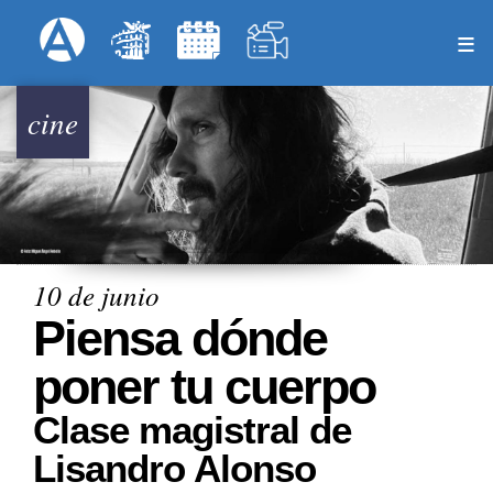
Pasar
Formulari
Menú Superior
al
contenido
principal
cine
10 de junio
Piensa dónde
poner tu cuerpo
Clase magistral de
Lisandro Alonso