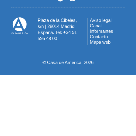
Plaza de la Cibeles,
Aviso legal
Menú
Canal
s/n | 28014 Madrid,
informantes
España. Tel: +34 91
del
Contacto
595 48 00
Mapa web
pie
© Casa de América, 2026