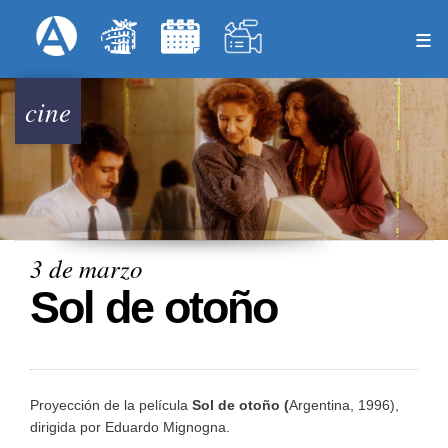
Pasar
Formulari
Menú Superior
al
contenido
principal
cine
3 de marzo
Sol de otoño
Proyección de la película
Sol de otoño (
Argentina, 1996),
dirigida por Eduardo Mignogna.