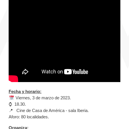
Fecha y horario:
📅
Viernes, 3 de marzo de 2023.
⌚ 18.30.
📍 Cine de Casa de América - sala Iberia.
Aforo: 80 localidades.
Organiza: