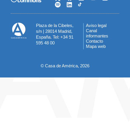
Plaza de la Cibeles,
Aviso legal
Menú
Canal
s/n | 28014 Madrid,
informantes
España. Tel: +34 91
del
Contacto
595 48 00
Mapa web
pie
© Casa de América, 2026