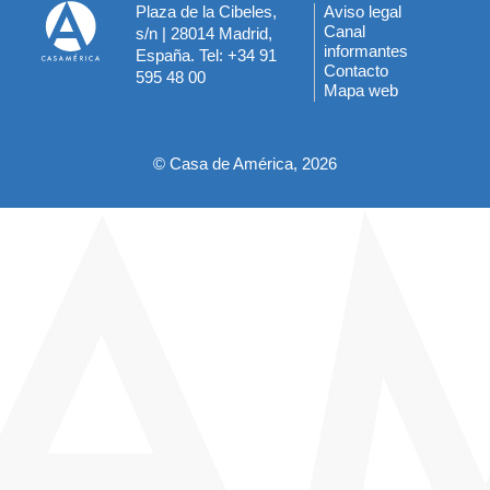
Plaza de la Cibeles,
Aviso legal
Menú
Canal
s/n | 28014 Madrid,
informantes
España. Tel: +34 91
del
Contacto
595 48 00
Mapa web
pie
© Casa de América, 2026