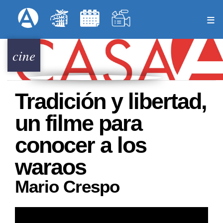
Pasar
Formulari
Menú Superior
al
contenido
principal
cine
Tradición y libertad,
un filme para
conocer a los
waraos
Mario Crespo