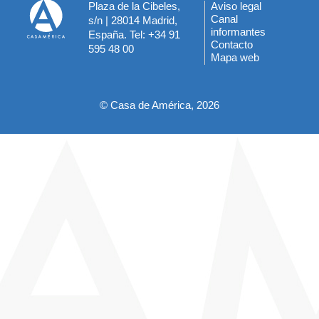
Plaza de la Cibeles,
Aviso legal
Menú
Canal
s/n | 28014 Madrid,
informantes
España. Tel: +34 91
del
Contacto
595 48 00
Mapa web
pie
© Casa de América, 2026