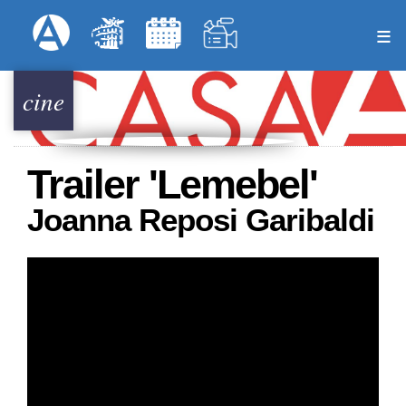
Pasar
Formulari
Menú Superior
al
contenido
principal
cine
Trailer 'Lemebel'
Joanna Reposi Garibaldi