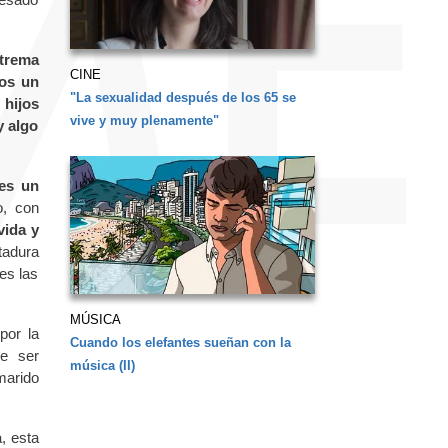
xtrema
CINE
os un
"La sexualidad después de los 65 se
 hijos
vive y muy plenamente"
y algo
es un
o, con
vida y
tadura
es las
MÚSICA
por la
Cuando los elefantes sueñan con la
re ser
música (II)
marido
, esta