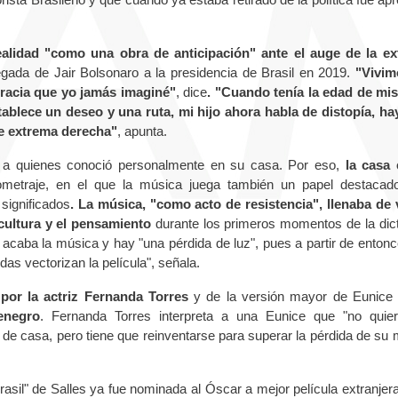
ealidad "como una obra de anticipación" ante el auge de la e
egada de Jair Bolsonaro a la presidencia de Brasil en 2019.
"Vivim
racia que yo jamás imaginé"
, dice
. "Cuando tenía la edad de mis
ablece un deseo y una ruta, mi hijo ahora habla de distopía, ha
de extrema derecha"
, apunta.
a, a quienes conoció personalmente en su casa. Por eso,
la casa 
rgometraje, en el que la música juega también un papel destacad
significados
. La música, "como acto de resistencia", llenaba de 
 cultura y el pensamiento
durante los primeros momentos de la dic
se acaba la música y hay "una pérdida de luz", pues a partir de entonc
as vectorizan la película", señala.
 por la actriz Fernanda Torres
y de la versión mayor de Eunice 
enegro
. Fernanda Torres interpreta a una Eunice que "no quie
 de casa, pero tiene que reinventarse para superar la pérdida de su 
asil" de Salles ya fue nominada al Óscar a mejor película extranjera