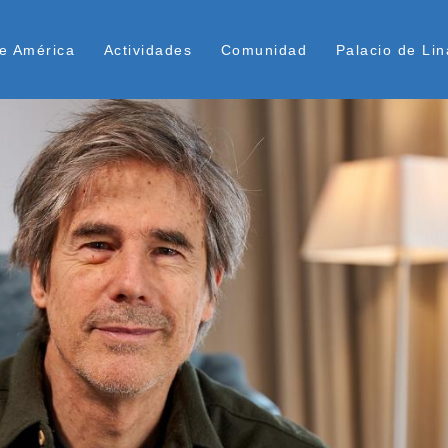
Pasar
ú Superior
al
e América
Actividades
Comunidad
Palacio de Lin
contenido
principal