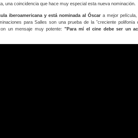
, una coincidencia que hace muy especial esta nueva nominación.
cula iberoamericana y está nominada al Óscar
a mejor película,
ominaciones para Salles son una prueba de la "creciente polifonía 
a con un mensaje muy potente:
"Para mí el cine debe ser un ac