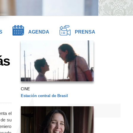
S
AGENDA
PRENSA
ás
CINE
Estación central de Brasil
enta el
a de su
eniero
resado