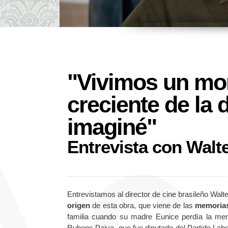
"Vivimos un mom
creciente de la
imaginé"
Entrevista con Walte
Entrevistamos al director de cine brasileño Walte
origen
de esta obra, que viene de las
memorias
familia cuando su madre Eunice perdía la memori
Rubens Paiva, que fue diputado del Partido Labor