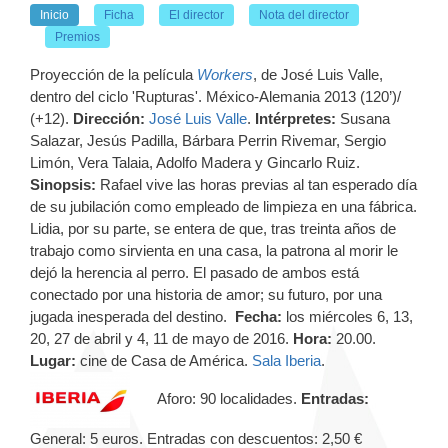
Inicio
Ficha
El director
Nota del director
Premios
Proyección de la película
Workers
, de José Luis Valle,
dentro del ciclo 'Rupturas'. México-Alemania 2013 (120’)/
(+12).
Dirección:
José Luis Valle
.
Intérpretes:
Susana
Salazar, Jesús Padilla, Bárbara Perrin Rivemar, Sergio
Limón, Vera Talaia, Adolfo Madera y Gincarlo Ruiz.
Sinopsis:
Rafael vive las horas previas al tan esperado día
de su jubilación como empleado de limpieza en una fábrica.
Lidia, por su parte, se entera de que, tras treinta años de
trabajo como sirvienta en una casa, la patrona al morir le
dejó la herencia al perro. El pasado de ambos está
conectado por una historia de amor; su futuro, por una
jugada inesperada del destino.
Fecha:
los miércoles 6, 13,
20, 27 de abril y 4, 11 de mayo de 2016.
Hora:
20.00.
Lugar:
cine de Casa de América.
Sala Iberia
.
Aforo: 90 localidades.
Entradas:
General: 5 euros.
Entradas con descuentos:
2,50 €