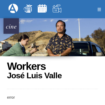
Pasar
Formulari
Menú Superior
al
contenido
principal
cine
Workers
José Luis Valle
error