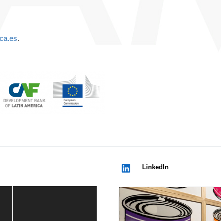
ca.es
.
LinkedIn