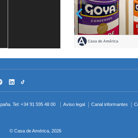
Casa de América
Casa de América
1 mes
spaña. Tel: +34 91 595 48 00
Aviso legal
Canal informantes
C
Menú
del
pie
© Casa de América, 2026