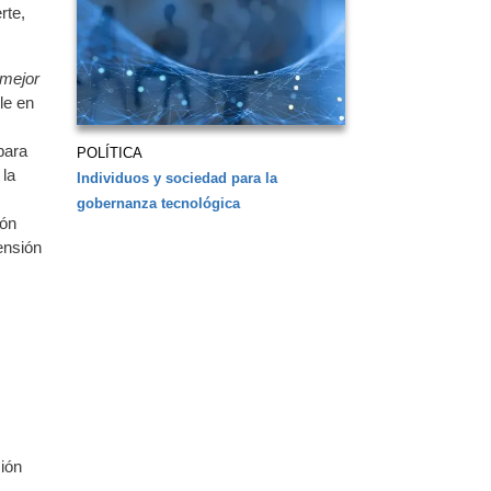
rte,
 mejor
le en
 para
POLÍTICA
 la
Individuos y sociedad para la
gobernanza tecnológica
ión
ensión
sión