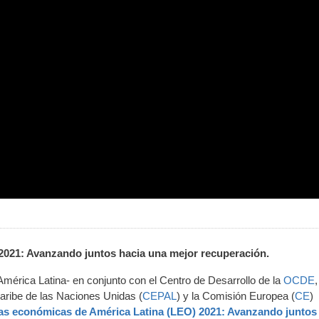
2021: Avanzando juntos hacia una mejor recuperación.
mérica Latina- en conjunto con el Centro de Desarrollo de la
OCDE
,
aribe de las Naciones Unidas (
CEPAL
) y la Comisión Europea (
CE
)
as económicas de América Latina (LEO) 2021: Avanzando juntos