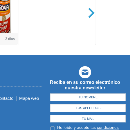
Casa de Amé
3 días
Reciba en su correo electrónico
nuestra newsletter
ontacto
Mapa web
He leído y acepto las
condiciones