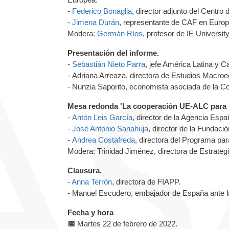
-
Federico Bonaglia
, director adjunto del Centro
-
Jimena Durán
, representante de CAF en Europ
Modera:
Germán Ríos
,
profesor de IE Universit
Presentación del informe.
-
Sebastián Nieto Parra
, jefe América Latina y C
- Adriana Arreaza, directora de Estudios Macr
-
Nunzia Saporito, economista asociada de la C
Mesa redonda 'La cooperación UE-ALC para u
-
Antón Leis García
, director de la Agencia Espa
-
José Antonio Sanahuja
, director de la Fundaci
-
Andrea Costafreda
, directora del Programa pa
Modera:
Trinidad Jiménez, directora de Estrateg
Clausura.
-
Anna Terrón
, directora de FIAPP.
- Manuel Escudero, embajador de España ante la
Fecha y hora
📅
Martes 22 de febrero de 2022.