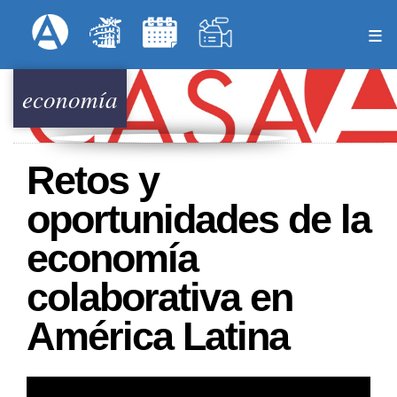
Pasar
Formulari
Menú Superior
al
contenido
principal
economía
Retos y
oportunidades de la
economía
colaborativa en
América Latina