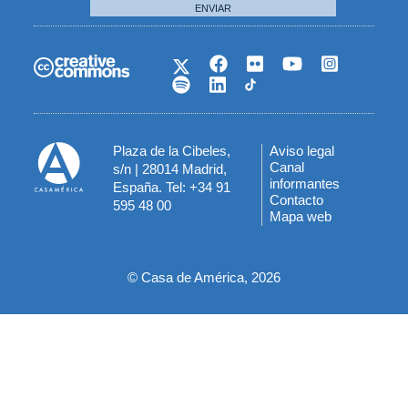
ENVIAR
Plaza de la Cibeles,
Aviso legal
Menú
Canal
s/n | 28014 Madrid,
informantes
España. Tel: +34 91
del
Contacto
595 48 00
Mapa web
pie
© Casa de América, 2026