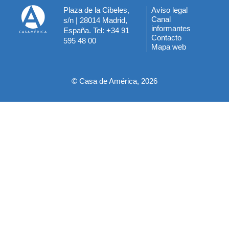
Plaza de la Cibeles,
Aviso legal
Menú
Canal
s/n | 28014 Madrid,
informantes
España. Tel: +34 91
del
Contacto
595 48 00
Mapa web
pie
© Casa de América, 2026