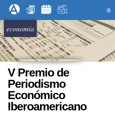
Pasar
Formulari
Menú Superior
al
contenido
principal
economía
V Premio de
Periodismo
Económico
Iberoamericano