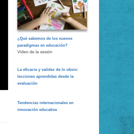
¿Qué sabemos de los nuevos
paradigmas en educación?
Vídeo de la sesión
La eficacia y validez de lo obvio:
lecciones aprendidas desde la
evaluación
Tendencias internacionales en
innovación educativa